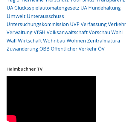
UA Glücksspielautomatengesetz
UA Hundehaltung
Umwelt
Unterausschuss
Untersuchungskommission
UVP
Verfassung
Verkehr
Verwaltung
VfGH
Volksanwaltschaft
Vorschau
Wahl
Wall
Wirtschaft
Wohnbau
Wohnen
Zentralmatura
Zuwanderung
ÖBB
Öffentlicher Verkehr
ÖV
Haimbuchner TV