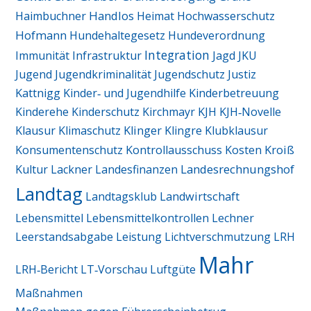
Handlos
Haimbuchner
Heimat
Hochwasserschutz
Hofmann
Hundehaltegesetz
Hundeverordnung
Integration
Immunität
Infrastruktur
Jagd
JKU
Jugend
Jugendkriminalität
Jugendschutz
Justiz
Kattnigg
Kinder‑ und Jugendhilfe
Kinderbetreuung
Kinderehe
Kinderschutz
Kirchmayr
KJH
KJH‑Novelle
Klausur
Klimaschutz
Klinger
Klingre
Klubklausur
Kroiß
Konsumentenschutz
Kontrollausschuss
Kosten
Landesrechnungshof
Kultur
Lackner
Landesfinanzen
Landtag
Landtagsklub
Landwirtschaft
Lebensmittel
Lebensmittelkontrollen
Lechner
Leerstandsabgabe
Leistung
Lichtverschmutzung
LRH
Mahr
LRH‑Bericht
LT‑Vorschau
Luftgüte
Maßnahmen