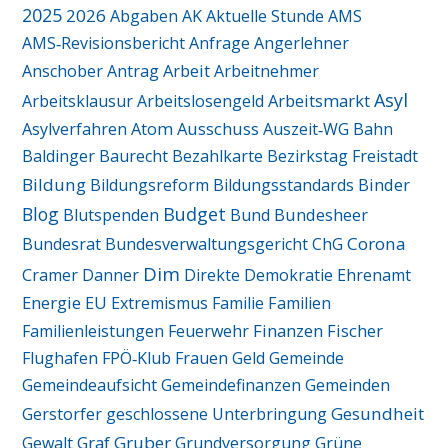
2025
2026
Abgaben
AK
Aktuelle Stunde
AMS
AMS‑Revisionsbericht
Anfrage
Angerlehner
Arbeit
Anschober
Antrag
Arbeitnehmer
Asyl
Arbeitsmarkt
Arbeitsklausur
Arbeitslosengeld
Ausschuss
Asylverfahren
Atom
Auszeit‑WG
Bahn
Baldinger
Baurecht
Bezahlkarte
Bezirkstag Freistadt
Bildung
Binder
Bildungsreform
Bildungsstandards
Blog
Budget
Blutspenden
Bund
Bundesheer
Corona
Bundesrat
Bundesverwaltungsgericht
ChG
Dim
Cramer
Danner
Direkte Demokratie
Ehrenamt
Energie
EU
Extremismus
Familie
Familien
Finanzen
Fischer
Familienleistungen
Feuerwehr
Flughafen
FPÖ‑Klub
Frauen
Geld
Gemeinde
Gemeindeaufsicht
Gemeindefinanzen
Gemeinden
Gesundheit
Gerstorfer
geschlossene Unterbringung
Graf
Gruber
Gewalt
Grundversorgung
Grüne