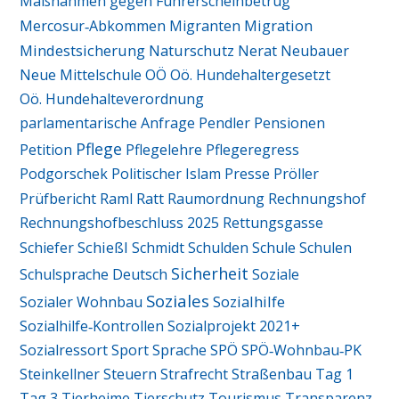
Maßnahmen gegen Führerscheinbetrug
Migration
Mercosur‑Abkommen
Migranten
Mindestsicherung
Naturschutz
Nerat
Neubauer
Neue Mittelschule
OÖ
Oö. Hundehaltergesetzt
Oö. Hundehalteverordnung
parlamentarische Anfrage
Pendler
Pensionen
Pflege
Petition
Pflegelehre
Pflegeregress
Podgorschek
Politischer Islam
Presse
Pröller
Ratt
Prüfbericht
Raml
Raumordnung
Rechnungshof
Rechnungshofbeschluss 2025
Rettungsgasse
Schießl
Schiefer
Schmidt
Schulden
Schule
Schulen
Sicherheit
Schulsprache Deutsch
Soziale
Soziales
Sozialhilfe
Sozialer Wohnbau
Sozialhilfe‑Kontrollen
Sozialprojekt 2021+
Sozialressort
Sport
Sprache
SPÖ
SPÖ‑Wohnbau‑PK
Steinkellner
Steuern
Strafrecht
Straßenbau
Tag 1
Tag 3
Tierheime
Tierschutz
Tourismus
Transparenz