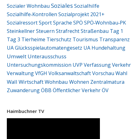
Soziales
Sozialhilfe
Sozialer Wohnbau
Sozialhilfe‑Kontrollen
Sozialprojekt 2021+
Sozialressort
Sport
Sprache
SPÖ
SPÖ‑Wohnbau‑PK
Steinkellner
Steuern
Strafrecht
Straßenbau
Tag 1
Tag 3
Tierheime
Tierschutz
Tourismus
Transparenz
UA Glücksspielautomatengesetz
UA Hundehaltung
Umwelt
Unterausschuss
Untersuchungskommission
UVP
Verfassung
Verkehr
Verwaltung
VfGH
Volksanwaltschaft
Vorschau
Wahl
Wall
Wirtschaft
Wohnbau
Wohnen
Zentralmatura
Zuwanderung
ÖBB
Öffentlicher Verkehr
ÖV
Haimbuchner TV