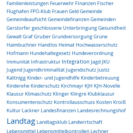
Finanzen
Fischer
Familienleistungen
Feuerwehr
Flughafen
FPÖ‑Klub
Frauen
Geld
Gemeinde
Gemeindeaufsicht
Gemeindefinanzen
Gemeinden
Gesundheit
Gerstorfer
geschlossene Unterbringung
Graf
Gruber
Gewalt
Grundversorgung
Grüne
Handlos
Haimbuchner
Heimat
Hochwasserschutz
Hofmann
Hundehaltegesetz
Hundeverordnung
Integration
Immunität
Infrastruktur
Jagd
JKU
Jugend
Jugendkriminalität
Jugendschutz
Justiz
Kattnigg
Kinder‑ und Jugendhilfe
Kinderbetreuung
Kinderehe
Kinderschutz
Kirchmayr
KJH
KJH‑Novelle
Klausur
Klimaschutz
Klinger
Klingre
Klubklausur
Kroiß
Konsumentenschutz
Kontrollausschuss
Kosten
Landesrechnungshof
Kultur
Lackner
Landesfinanzen
Landtag
Landtagsklub
Landwirtschaft
Lebensmittel
Lebensmittelkontrollen
Lechner