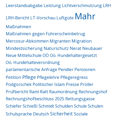
Leerstandsabgabe
Leistung
Lichtverschmutzung
LRH
Mahr
LRH‑Bericht
LT‑Vorschau
Luftgüte
Maßnahmen
Maßnahmen gegen Führerscheinbetrug
Migration
Mercosur‑Abkommen
Migranten
Mindestsicherung
Naturschutz
Nerat
Neubauer
Neue Mittelschule
OÖ
Oö. Hundehaltergesetzt
Oö. Hundehalteverordnung
parlamentarische Anfrage
Pendler
Pensionen
Pflege
Petition
Pflegelehre
Pflegeregress
Podgorschek
Politischer Islam
Presse
Pröller
Ratt
Prüfbericht
Raml
Raumordnung
Rechnungshof
Rechnungshofbeschluss 2025
Rettungsgasse
Schießl
Schiefer
Schmidt
Schulden
Schule
Schulen
Sicherheit
Schulsprache Deutsch
Soziale