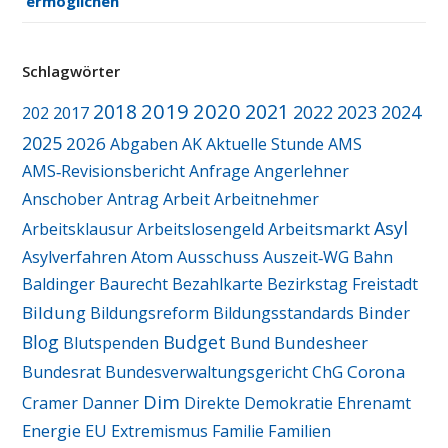
ermöglichen
Schlagwörter
2019
2020
2018
2021
2022
2023
2024
2017
202
2025
2026
Abgaben
AK
Aktuelle Stunde
AMS
AMS‑Revisionsbericht
Anfrage
Angerlehner
Arbeit
Anschober
Antrag
Arbeitnehmer
Asyl
Arbeitsmarkt
Arbeitsklausur
Arbeitslosengeld
Ausschuss
Asylverfahren
Atom
Auszeit‑WG
Bahn
Baldinger
Baurecht
Bezahlkarte
Bezirkstag Freistadt
Bildung
Binder
Bildungsreform
Bildungsstandards
Blog
Budget
Blutspenden
Bund
Bundesheer
Corona
Bundesrat
Bundesverwaltungsgericht
ChG
Dim
Cramer
Danner
Direkte Demokratie
Ehrenamt
Energie
EU
Extremismus
Familie
Familien