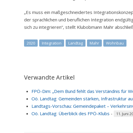
„Es muss ein maßgeschneidertes Integrationskonzep
der sprachlichen und beruflichen Integration endgülti
sich zu integrieren“, stellt Klubobmann Mahr abschlie
2020
Integration
Landtag
Mahr
Wohnbau
Verwandte Artikel
FPÖ-Dim: „Dem Bund fehlt das Verständnis für W
Oö. Landtag: Gemeinden stärken, Infrastruktur a
Landtags-Vorschau: Gemeindepaket – Verkehrsinv
Oö. Landtag: Überblick des FPÖ-Klubs
-
11. Juni 2