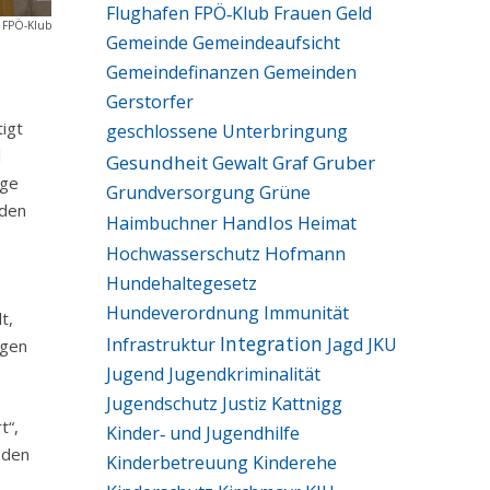
Flughafen
FPÖ‑Klub
Frauen
Geld
: FPÖ-Klub
Gemeinde
Gemeindeaufsicht
Gemeindefinanzen
Gemeinden
Gerstorfer
igt
geschlossene Unterbringung
l
Gesundheit
Graf
Gruber
Gewalt
ige
Grundversorgung
Grüne
nden
Handlos
Haimbuchner
Heimat
Hofmann
Hochwasserschutz
Hundehaltegesetz
Hundeverordnung
Immunität
t,
Integration
Infrastruktur
Jagd
JKU
ngen
Jugend
Jugendkriminalität
Jugendschutz
Justiz
Kattnigg
t“,
Kinder‑ und Jugendhilfe
 den
Kinderbetreuung
Kinderehe