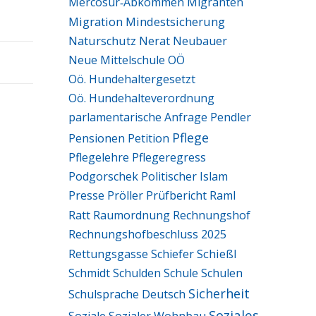
Mercosur‑Abkommen
Migranten
Migration
Mindestsicherung
Naturschutz
Nerat
Neubauer
Neue Mittelschule
OÖ
Oö. Hundehaltergesetzt
Oö. Hundehalteverordnung
parlamentarische Anfrage
Pendler
Pflege
Pensionen
Petition
Pflegelehre
Pflegeregress
Podgorschek
Politischer Islam
Presse
Pröller
Prüfbericht
Raml
Ratt
Raumordnung
Rechnungshof
Rechnungshofbeschluss 2025
Schießl
Rettungsgasse
Schiefer
Schmidt
Schulden
Schule
Schulen
Sicherheit
Schulsprache Deutsch
Soziales