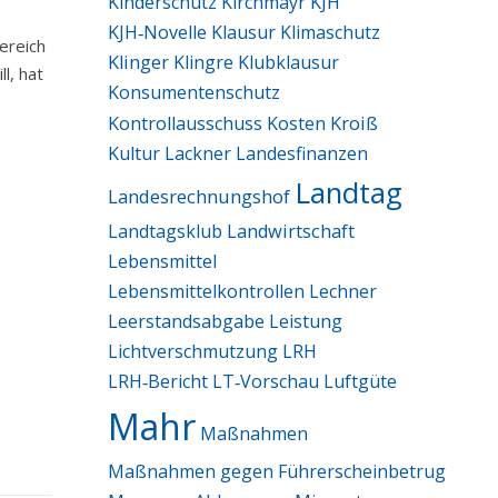
Kinderschutz
Kirchmayr
KJH
KJH‑Novelle
Klausur
Klimaschutz
ereich
Klinger
Klingre
Klubklausur
l, hat
Konsumentenschutz
Kroiß
Kontrollausschuss
Kosten
Kultur
Lackner
Landesfinanzen
Landtag
Landesrechnungshof
Landtagsklub
Landwirtschaft
Lebensmittel
Lebensmittelkontrollen
Lechner
Leerstandsabgabe
Leistung
Lichtverschmutzung
LRH
LRH‑Bericht
LT‑Vorschau
Luftgüte
Mahr
Maßnahmen
Maßnahmen gegen Führerscheinbetrug