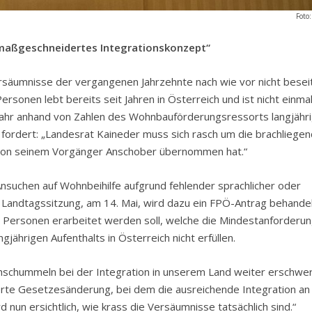
Foto
maßgeschneidertes Integrationskonzept“
ersäumnisse der vergangenen Jahrzehnte nach wie vor nicht beseit
rsonen lebt bereits seit Jahren in Österreich und ist nicht einma
Mahr anhand von Zahlen des Wohnbauförderungsressorts langjähr
 fordert: „Landesrat Kaineder muss sich rasch um die brachliege
r von seinem Vorgänger Anschober übernommen hat.“
suchen auf Wohnbeihilfe aufgrund fehlender sprachlicher oder
 Landtagssitzung, am 14. Mai, wird dazu ein FPÖ-Antrag behandel
ne Personen erarbeitet werden soll, welche die Mindestanforderu
gjährigen Aufenthalts in Österreich nicht erfüllen.
chschummeln bei der Integration in unserem Land weiter erschwer
ierte Gesetzesänderung, bei dem die ausreichende Integration an
 nun ersichtlich, wie krass die Versäumnisse tatsächlich sind.“