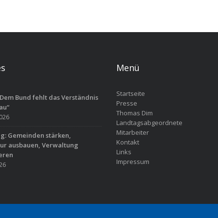
es
Menü
Startseite
Dem Bund fehlt das Verständnis
Presse
au“
Thomas Dim
2026
Landtagsabgeordnete
Mitarbeiter
ag: Gemeinden stärken,
Kontakt
tur ausbauen, Verwaltung
Links
eren
Impressum
026