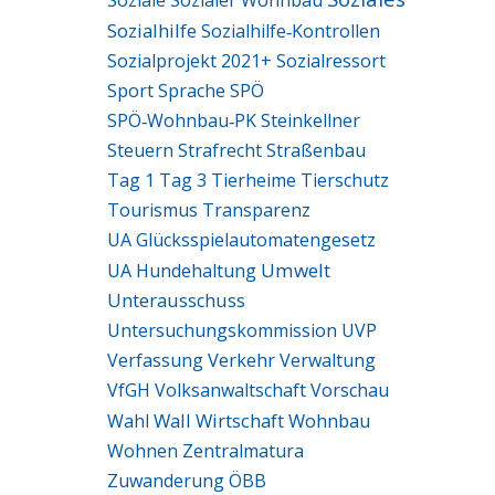
Soziale
Sozialer Wohnbau
Sozialhilfe
Sozialhilfe‑Kontrollen
Sozialprojekt 2021+
Sozialressort
Sport
Sprache
SPÖ
SPÖ‑Wohnbau‑PK
Steinkellner
Steuern
Strafrecht
Straßenbau
Tag 1
Tag 3
Tierheime
Tierschutz
Tourismus
Transparenz
UA Glücksspielautomatengesetz
Umwelt
UA Hundehaltung
Unterausschuss
Untersuchungskommission
UVP
Verfassung
Verkehr
Verwaltung
VfGH
Volksanwaltschaft
Vorschau
Wall
Wirtschaft
Wohnbau
Wahl
Wohnen
Zentralmatura
Zuwanderung
ÖBB