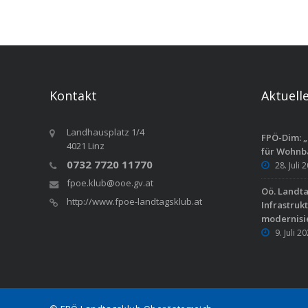
Kontakt
Aktuell
Landhausplatz 1/4
FPÖ-Dim: „
4021 Linz
für Wohnb
0732 7720 11770
28. Juli 
fpoe.klub@ooe.gv.at
Oö. Landt
http://www.fpoe-landtagsklub.at
Infrastruk
modernisi
9. Juli 2