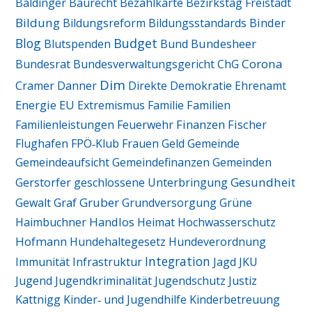
Baldinger
Baurecht
Bezahlkarte
Bezirkstag Freistadt
Bildung
Binder
Bildungsreform
Bildungsstandards
Blog
Budget
Blutspenden
Bund
Bundesheer
Corona
Bundesrat
Bundesverwaltungsgericht
ChG
Dim
Cramer
Danner
Direkte Demokratie
Ehrenamt
Energie
EU
Extremismus
Familie
Familien
Finanzen
Fischer
Familienleistungen
Feuerwehr
Flughafen
FPÖ‑Klub
Frauen
Geld
Gemeinde
Gemeindeaufsicht
Gemeindefinanzen
Gemeinden
Gesundheit
Gerstorfer
geschlossene Unterbringung
Graf
Gruber
Gewalt
Grundversorgung
Grüne
Handlos
Haimbuchner
Heimat
Hochwasserschutz
Hofmann
Hundehaltegesetz
Hundeverordnung
Integration
Immunität
Infrastruktur
Jagd
JKU
Jugend
Jugendkriminalität
Jugendschutz
Justiz
Kattnigg
Kinder‑ und Jugendhilfe
Kinderbetreuung