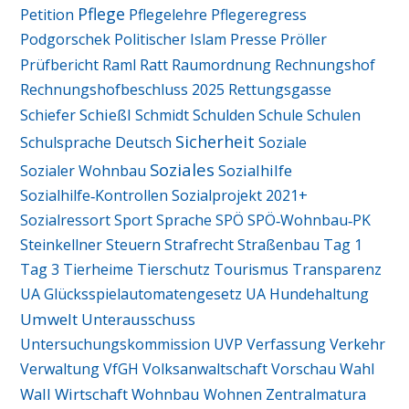
Pflege
Petition
Pflegelehre
Pflegeregress
Podgorschek
Politischer Islam
Presse
Pröller
Ratt
Prüfbericht
Raml
Raumordnung
Rechnungshof
Rechnungshofbeschluss 2025
Rettungsgasse
Schießl
Schiefer
Schmidt
Schulden
Schule
Schulen
Sicherheit
Schulsprache Deutsch
Soziale
Soziales
Sozialhilfe
Sozialer Wohnbau
Sozialhilfe‑Kontrollen
Sozialprojekt 2021+
Sozialressort
Sport
Sprache
SPÖ
SPÖ‑Wohnbau‑PK
Steinkellner
Steuern
Strafrecht
Straßenbau
Tag 1
Tag 3
Tierheime
Tierschutz
Tourismus
Transparenz
UA Glücksspielautomatengesetz
UA Hundehaltung
Umwelt
Unterausschuss
Untersuchungskommission
UVP
Verfassung
Verkehr
Verwaltung
VfGH
Volksanwaltschaft
Vorschau
Wahl
Wall
Wirtschaft
Wohnbau
Wohnen
Zentralmatura