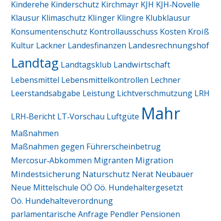
Kinderehe
Kinderschutz
Kirchmayr
KJH
KJH‑Novelle
Klausur
Klimaschutz
Klinger
Klingre
Klubklausur
Kroiß
Konsumentenschutz
Kontrollausschuss
Kosten
Landesrechnungshof
Kultur
Lackner
Landesfinanzen
Landtag
Landtagsklub
Landwirtschaft
Lebensmittel
Lebensmittelkontrollen
Lechner
Leerstandsabgabe
Leistung
Lichtverschmutzung
LRH
Mahr
LRH‑Bericht
LT‑Vorschau
Luftgüte
Maßnahmen
Maßnahmen gegen Führerscheinbetrug
Migration
Mercosur‑Abkommen
Migranten
Mindestsicherung
Naturschutz
Nerat
Neubauer
Neue Mittelschule
OÖ
Oö. Hundehaltergesetzt
Oö. Hundehalteverordnung
parlamentarische Anfrage
Pendler
Pensionen