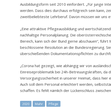
Ausbildungsform seit 2010 einfordert. „Für junge In
werden. Dass dies durchaus erfolgreich sein kann, zei
zweitbeliebteste Lehrberuf. Davon müssen wir uns e
„Eine attraktive Pflegeausbildung und wertschätzen
nachhaltige Personalplanung. Die oberösterreichisc
Bereich, kann sich der Bund gerne abschauen“, führt 
beschlossene Resolution an die Bundesregierung. Sie
überschießenden Dokumentationspflichten zu durchfo
„Corona hat gezeigt, wie abhängig wir von ausländis
Einreiseproblematik bei 24h-Betreuungskräften, da d
Versorgungssicherheit in unserer Heimat, dass hier ei
Auch soll dem Personal erleichtert werden, selbstst
schaffen. Es fehlt nämlich der Lückenschluss zwische
2020
Mahr
Pflege