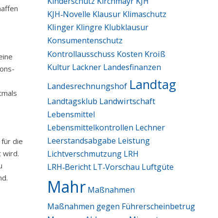
Kinderschutz
Kirchmayr
KJH
haffen
KJH‑Novelle
Klausur
Klimaschutz
Klinger
Klingre
Klubklausur
Konsumentenschutz
Kroiß
Kontrollausschuss
Kosten
eine
Kultur
Lackner
Landesfinanzen
ions-
Landtag
Landesrechnungshof
tmals
Landtagsklub
Landwirtschaft
Lebensmittel
Lebensmittelkontrollen
Lechner
Leerstandsabgabe
Leistung
für die
Lichtverschmutzung
LRH
 wird.
u
LRH‑Bericht
LT‑Vorschau
Luftgüte
nd.
Mahr
Maßnahmen
Maßnahmen gegen Führerscheinbetrug