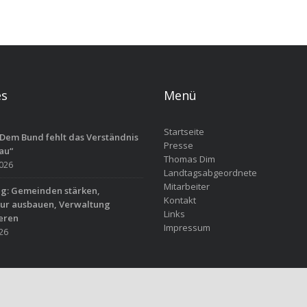
es
Menü
Startseite
Dem Bund fehlt das Verständnis
Presse
au“
Thomas Dim
2026
Landtagsabgeordnete
Mitarbeiter
ag: Gemeinden stärken,
Kontakt
tur ausbauen, Verwaltung
Links
eren
Impressum
026