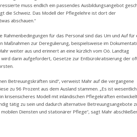
teressierte muss endlich ein passendes Ausbildungsangebot gesc
gt die Schweiz. Das Modell der Pflegelehre ist dort der
twas abschauen.“
de Rahmenbedingungen für das Personal sind das Um und Auf für 
hen Maßnahmen zur Deregulierung, beispielsweise im Dokumentat
Mahr weiter aus und erinnert an eine kürzlich vom Oö. Landtag
 wird darin aufgefordert, Gesetze zur Entbürokratisierung der of
rsten.
chen Betreuungskräften sind“, verweist Mahr auf die vergangene
iese zu 96 Prozent aus dem Ausland stammen. „Es ist wesentlich 
n krisensicheres Modell mit inländischen Pflegekräften entwickelt
ändig tätig zu sein und dadurch alternative Betreuungsangebote z
n mobilen Diensten und stationärer Pflege“, sagt Mahr abschließe