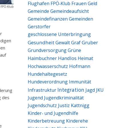
Flughafen
FPÖ‑Klub
Frauen
Geld
: FPÖ-Klub
Gemeinde
Gemeindeaufsicht
Gemeindefinanzen
Gemeinden
Gerstorfer
r
geschlossene Unterbringung
ndigen
Gesundheit
Graf
Gruber
Gewalt
den
Grundversorgung
Grüne
auf
Handlos
Haimbuchner
Heimat
Hofmann
Hochwasserschutz
Hundehaltegesetz
Hundeverordnung
Immunität
Integration
Infrastruktur
Jagd
JKU
derung
Jugend
Jugendkriminalität
g des
Jugendschutz
Justiz
Kattnigg
Kinder‑ und Jugendhilfe
Kinderbetreuung
Kinderehe
e