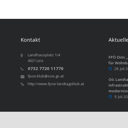
Kontakt
Aktuell
Landhausplatz 1/4
FPÖ-Dim: „
4021 Linz
für Wohnb
0732 7720 11770
28. Juli 
fpoe.klub@ooe.gv.at
Oö. Landt
http://www.fpoe-landtagsklub.at
Infrastruk
modernisi
9. Juli 2