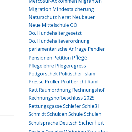
Mercosur‑Abkommen
Migranten
Migration
Mindestsicherung
Naturschutz
Nerat
Neubauer
Neue Mittelschule
OÖ
Oö. Hundehaltergesetzt
Oö. Hundehalteverordnung
parlamentarische Anfrage
Pendler
Pflege
Pensionen
Petition
Pflegelehre
Pflegeregress
Podgorschek
Politischer Islam
Presse
Pröller
Prüfbericht
Raml
Ratt
Raumordnung
Rechnungshof
Rechnungshofbeschluss 2025
Schießl
Rettungsgasse
Schiefer
Schmidt
Schulden
Schule
Schulen
Sicherheit
Schulsprache Deutsch
Soziales