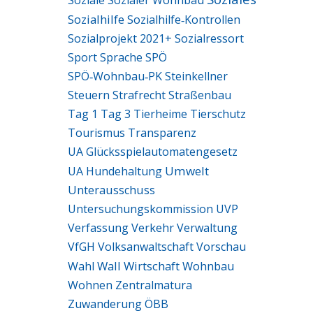
Soziale
Sozialer Wohnbau
Sozialhilfe
Sozialhilfe‑Kontrollen
Sozialprojekt 2021+
Sozialressort
Sport
Sprache
SPÖ
SPÖ‑Wohnbau‑PK
Steinkellner
Steuern
Strafrecht
Straßenbau
Tag 1
Tag 3
Tierheime
Tierschutz
Tourismus
Transparenz
UA Glücksspielautomatengesetz
Umwelt
UA Hundehaltung
Unterausschuss
Untersuchungskommission
UVP
Verfassung
Verkehr
Verwaltung
VfGH
Volksanwaltschaft
Vorschau
Wall
Wirtschaft
Wohnbau
Wahl
Wohnen
Zentralmatura
Zuwanderung
ÖBB