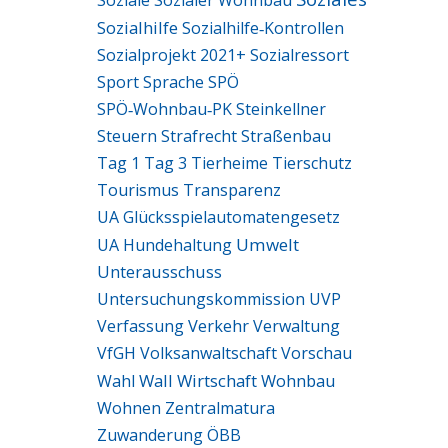
Soziale
Sozialer Wohnbau
Sozialhilfe
Sozialhilfe‑Kontrollen
Sozialprojekt 2021+
Sozialressort
Sport
Sprache
SPÖ
SPÖ‑Wohnbau‑PK
Steinkellner
Steuern
Strafrecht
Straßenbau
Tag 1
Tag 3
Tierheime
Tierschutz
Tourismus
Transparenz
UA Glücksspielautomatengesetz
Umwelt
UA Hundehaltung
Unterausschuss
Untersuchungskommission
UVP
Verfassung
Verkehr
Verwaltung
VfGH
Volksanwaltschaft
Vorschau
Wall
Wirtschaft
Wohnbau
Wahl
Wohnen
Zentralmatura
Zuwanderung
ÖBB