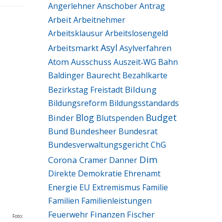
Angerlehner
Anschober
Antrag
Arbeit
Arbeitnehmer
Arbeitsklausur
Arbeitslosengeld
Asyl
Arbeitsmarkt
Asylverfahren
Ausschuss
Atom
Auszeit‑WG
Bahn
Baldinger
Baurecht
Bezahlkarte
Bildung
Bezirkstag Freistadt
Bildungsreform
Bildungsstandards
Blog
Budget
Binder
Blutspenden
Bund
Bundesheer
Bundesrat
Bundesverwaltungsgericht
ChG
Dim
Corona
Cramer
Danner
Direkte Demokratie
Ehrenamt
Energie
EU
Extremismus
Familie
Familien
Familienleistungen
Finanzen
Fischer
Feuerwehr
Foto: