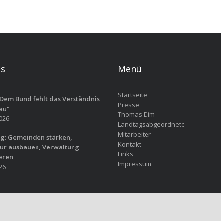
es
Menü
Startseite
Dem Bund fehlt das Verständnis
Presse
au“
Thomas Dim
2026
Landtagsabgeordnete
Mitarbeiter
ag: Gemeinden stärken,
Kontakt
tur ausbauen, Verwaltung
Links
eren
Impressum
026