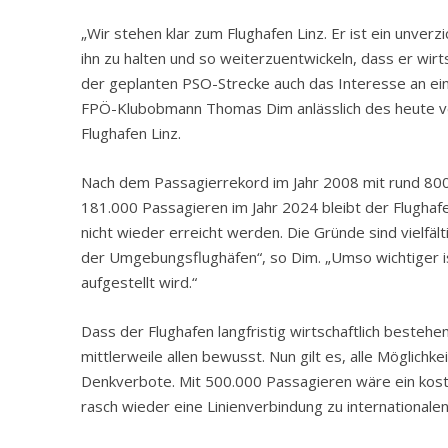
„Wir stehen klar zum Flughafen Linz. Er ist ein unverz
ihn zu halten und so weiterzuentwickeln, dass er wir
der geplanten PSO-Strecke auch das Interesse an eine
FPÖ-Klubobmann Thomas Dim anlässlich des heute ve
Flughafen Linz.
Nach dem Passagierrekord im Jahr 2008 mit rund 800.
181.000 Passagieren im Jahr 2024 bleibt der Flughaf
nicht wieder erreicht werden. Die Gründe sind vielfäl
der Umgebungsflughäfen“, so Dim. „Umso wichtiger 
aufgestellt wird.“
Dass der Flughafen langfristig wirtschaftlich bestehen 
mittlerweile allen bewusst. Nun gilt es, alle Möglichk
Denkverbote. Mit 500.000 Passagieren wäre ein koste
rasch wieder eine Linienverbindung zu internationale