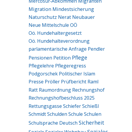
Mercosur‑Abkommen
Migranten
Migration
Mindestsicherung
Naturschutz
Nerat
Neubauer
Neue Mittelschule
OÖ
Oö. Hundehaltergesetzt
Oö. Hundehalteverordnung
parlamentarische Anfrage
Pendler
Pflege
Pensionen
Petition
Pflegelehre
Pflegeregress
Podgorschek
Politischer Islam
Presse
Pröller
Prüfbericht
Raml
Ratt
Raumordnung
Rechnungshof
Rechnungshofbeschluss 2025
Schießl
Rettungsgasse
Schiefer
Schmidt
Schulden
Schule
Schulen
Sicherheit
Schulsprache Deutsch
Soziales