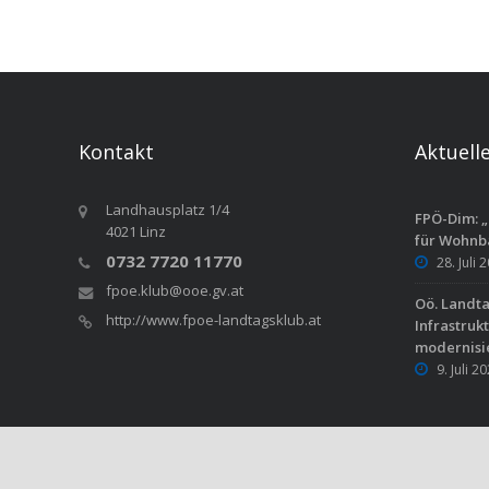
Kontakt
Aktuell
Landhausplatz 1/4
FPÖ-Dim: „
4021 Linz
für Wohnb
0732 7720 11770
28. Juli 
fpoe.klub@ooe.gv.at
Oö. Landt
http://www.fpoe-landtagsklub.at
Infrastruk
modernisi
9. Juli 2