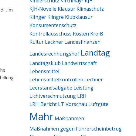
Kinderschutz
Kirchmayr
KJH
n
KJH‑Novelle
Klausur
Klimaschutz
d. „Im
Klinger
Klingre
Klubklausur
Konsumentenschutz
Kroiß
Kontrollausschuss
Kosten
Kultur
Lackner
Landesfinanzen
Landtag
Landesrechnungshof
Landtagsklub
Landwirtschaft
che
Lebensmittel
tellung
Lebensmittelkontrollen
Lechner
Leerstandsabgabe
Leistung
Lichtverschmutzung
LRH
LRH‑Bericht
LT‑Vorschau
Luftgüte
Mahr
Maßnahmen
Maßnahmen gegen Führerscheinbetrug