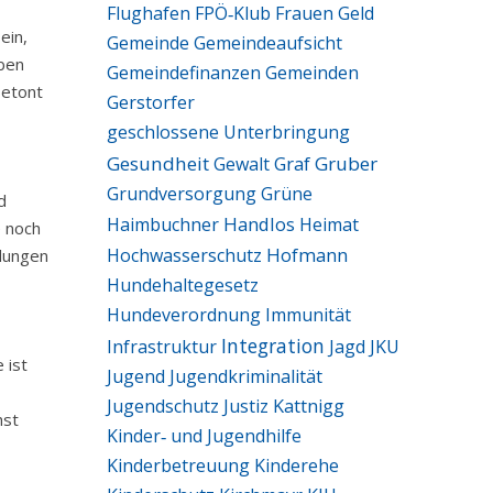
Flughafen
FPÖ‑Klub
Frauen
Geld
ein,
Gemeinde
Gemeindeaufsicht
eben
Gemeindefinanzen
Gemeinden
betont
Gerstorfer
geschlossene Unterbringung
Gesundheit
Graf
Gruber
Gewalt
Grundversorgung
Grüne
d
Handlos
Haimbuchner
Heimat
e noch
Hofmann
Hochwasserschutz
ndungen
Hundehaltegesetz
Hundeverordnung
Immunität
Integration
Infrastruktur
Jagd
JKU
 ist
Jugend
Jugendkriminalität
Jugendschutz
Justiz
Kattnigg
hst
Kinder‑ und Jugendhilfe
Kinderbetreuung
Kinderehe