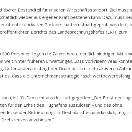
ichtbarer Bestandteil für unseren Wirtschaftsstandort. Ziel muss s
tschaftlich wieder aus eigener Kraft bestehen kann. Dazu muss n
r öffentlich-privaten Partnerschaft ernsthaft geprüft werden“, 
röffentlichten Berichts des Landesrechnungshofes (LRH) zum
000 Personen liegen die Zahlen heute deutlich niedriger. Mit run
en weit hinter früheren Erwartungen. „Das Vorkrisenniveau konnt
tig. Unter anderem steigt der Druck durch die attraktiveren Anbi
ist es, dass die Unternehmensstrategie rasch wettbewerbsfähig
kann, ist für Dim nicht aus der Luft gegriffen: „Der Ernst der Lage
eiten für den Erhalt des Flughafens auszuloten – und das ohne
ndeckender Betrieb möglich. Deshalb ist es unerlässlich, möglic
n Drehkreuzen anzubieten.“