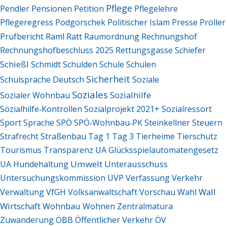
Pflege
Pendler
Pensionen
Petition
Pflegelehre
Pflegeregress
Podgorschek
Politischer Islam
Presse
Pröller
Ratt
Prüfbericht
Raml
Raumordnung
Rechnungshof
Rechnungshofbeschluss 2025
Rettungsgasse
Schiefer
Schießl
Schmidt
Schulden
Schule
Schulen
Sicherheit
Schulsprache Deutsch
Soziale
Soziales
Sozialhilfe
Sozialer Wohnbau
Sozialhilfe‑Kontrollen
Sozialprojekt 2021+
Sozialressort
Sport
Sprache
SPÖ
SPÖ‑Wohnbau‑PK
Steinkellner
Steuern
Strafrecht
Straßenbau
Tag 1
Tag 3
Tierheime
Tierschutz
Tourismus
Transparenz
UA Glücksspielautomatengesetz
Umwelt
UA Hundehaltung
Unterausschuss
Untersuchungskommission
UVP
Verfassung
Verkehr
Wall
Verwaltung
VfGH
Volksanwaltschaft
Vorschau
Wahl
Wirtschaft
Wohnbau
Wohnen
Zentralmatura
Zuwanderung
ÖBB
Öffentlicher Verkehr
ÖV