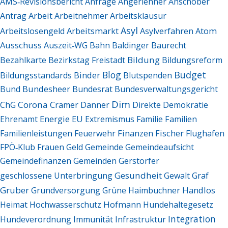
AMS‑Revisionsbericht
Anfrage
Angerlehner
Anschober
Arbeit
Antrag
Arbeitnehmer
Arbeitsklausur
Asyl
Arbeitsmarkt
Arbeitslosengeld
Asylverfahren
Atom
Ausschuss
Auszeit‑WG
Bahn
Baldinger
Baurecht
Bildung
Bezahlkarte
Bezirkstag Freistadt
Bildungsreform
Blog
Budget
Binder
Bildungsstandards
Blutspenden
Bund
Bundesheer
Bundesrat
Bundesverwaltungsgericht
Dim
Corona
ChG
Cramer
Danner
Direkte Demokratie
Energie
Ehrenamt
EU
Extremismus
Familie
Familien
Finanzen
Fischer
Familienleistungen
Feuerwehr
Flughafen
FPÖ‑Klub
Frauen
Geld
Gemeinde
Gemeindeaufsicht
Gemeindefinanzen
Gemeinden
Gerstorfer
Gesundheit
Graf
geschlossene Unterbringung
Gewalt
Gruber
Handlos
Grundversorgung
Grüne
Haimbuchner
Hofmann
Heimat
Hochwasserschutz
Hundehaltegesetz
Integration
Hundeverordnung
Immunität
Infrastruktur