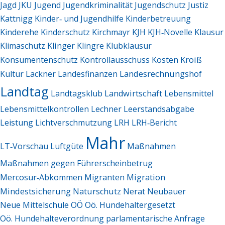
Jagd
JKU
Jugend
Jugendkriminalität
Jugendschutz
Justiz
Kattnigg
Kinder‑ und Jugendhilfe
Kinderbetreuung
Kinderehe
Kinderschutz
Kirchmayr
KJH
KJH‑Novelle
Klausur
Klimaschutz
Klinger
Klingre
Klubklausur
Kroiß
Konsumentenschutz
Kontrollausschuss
Kosten
Landesrechnungshof
Kultur
Lackner
Landesfinanzen
Landtag
Landtagsklub
Landwirtschaft
Lebensmittel
Lebensmittelkontrollen
Lechner
Leerstandsabgabe
Leistung
Lichtverschmutzung
LRH
LRH‑Bericht
Mahr
LT‑Vorschau
Luftgüte
Maßnahmen
Maßnahmen gegen Führerscheinbetrug
Migration
Mercosur‑Abkommen
Migranten
Mindestsicherung
Naturschutz
Nerat
Neubauer
Neue Mittelschule
OÖ
Oö. Hundehaltergesetzt
Oö. Hundehalteverordnung
parlamentarische Anfrage