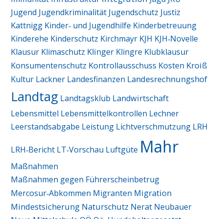
Jugend
Jugendkriminalität
Jugendschutz
Justiz
Kattnigg
Kinder‑ und Jugendhilfe
Kinderbetreuung
Kinderehe
Kinderschutz
Kirchmayr
KJH
KJH‑Novelle
Klausur
Klimaschutz
Klinger
Klingre
Klubklausur
Kroiß
Konsumentenschutz
Kontrollausschuss
Kosten
Landesrechnungshof
Kultur
Lackner
Landesfinanzen
Landtag
Landtagsklub
Landwirtschaft
Lebensmittel
Lebensmittelkontrollen
Lechner
Leerstandsabgabe
Leistung
Lichtverschmutzung
LRH
Mahr
LRH‑Bericht
LT‑Vorschau
Luftgüte
Maßnahmen
Maßnahmen gegen Führerscheinbetrug
Migration
Mercosur‑Abkommen
Migranten
Mindestsicherung
Naturschutz
Nerat
Neubauer