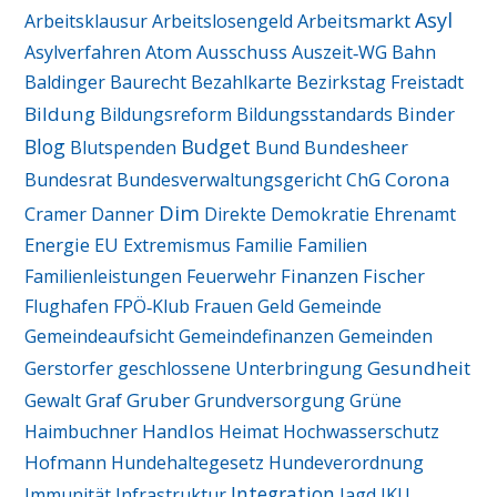
Asyl
Arbeitsmarkt
Arbeitsklausur
Arbeitslosengeld
Ausschuss
Asylverfahren
Atom
Auszeit‑WG
Bahn
Baldinger
Baurecht
Bezahlkarte
Bezirkstag Freistadt
Bildung
Binder
Bildungsreform
Bildungsstandards
Blog
Budget
Blutspenden
Bund
Bundesheer
Corona
Bundesrat
Bundesverwaltungsgericht
ChG
Dim
Cramer
Danner
Direkte Demokratie
Ehrenamt
Energie
EU
Extremismus
Familie
Familien
Finanzen
Fischer
Familienleistungen
Feuerwehr
Flughafen
FPÖ‑Klub
Frauen
Geld
Gemeinde
Gemeindeaufsicht
Gemeindefinanzen
Gemeinden
Gesundheit
Gerstorfer
geschlossene Unterbringung
Graf
Gruber
Gewalt
Grundversorgung
Grüne
Handlos
Haimbuchner
Heimat
Hochwasserschutz
Hofmann
Hundehaltegesetz
Hundeverordnung
Integration
Immunität
Infrastruktur
Jagd
JKU