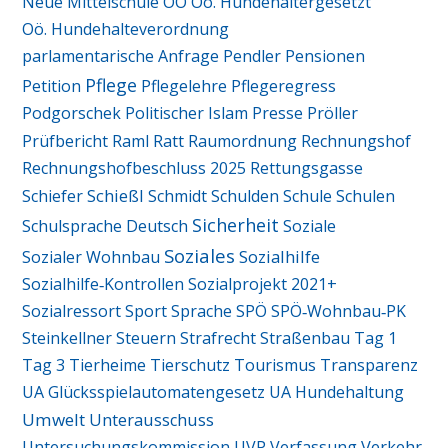
Neue Mittelschule
OÖ
Oö. Hundehaltergesetzt
Oö. Hundehalteverordnung
parlamentarische Anfrage
Pendler
Pensionen
Pflege
Petition
Pflegelehre
Pflegeregress
Podgorschek
Politischer Islam
Presse
Pröller
Ratt
Prüfbericht
Raml
Raumordnung
Rechnungshof
Rechnungshofbeschluss 2025
Rettungsgasse
Schießl
Schiefer
Schmidt
Schulden
Schule
Schulen
Sicherheit
Schulsprache Deutsch
Soziale
Soziales
Sozialhilfe
Sozialer Wohnbau
Sozialhilfe‑Kontrollen
Sozialprojekt 2021+
Sozialressort
Sport
Sprache
SPÖ
SPÖ‑Wohnbau‑PK
Steinkellner
Steuern
Strafrecht
Straßenbau
Tag 1
Tag 3
Tierheime
Tierschutz
Tourismus
Transparenz
UA Glücksspielautomatengesetz
UA Hundehaltung
Umwelt
Unterausschuss
Untersuchungskommission
UVP
Verfassung
Verkehr