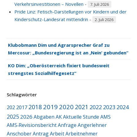
Verkehrsinvestitionen – Novellen
-
7. Juli 2026
Pride Linz: Fetisch-Darstellungen vor Kindern und der
Kinderschutz-Landesrat mittendrin
-
2. Juli 2026
Klubobmann Dim und Agrarsprecher Graf zu
Mercosur: „Bundesregierung ist an ‚Nein‘ gebunden“
KO Dim: „Oberösterreich fixiert bundesweit
strengstes Sozialhilfegesetz“
Schlagwörter
2019
2020
2018
2021
2022
2023
2024
2017
202
2025
2026
Abgaben
AK
Aktuelle Stunde
AMS
AMS‑Revisionsbericht
Anfrage
Angerlehner
Arbeit
Anschober
Antrag
Arbeitnehmer