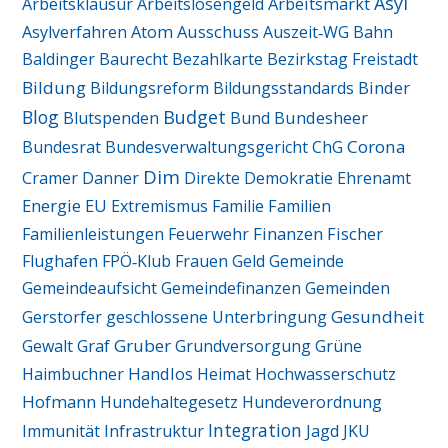
Asyl
Arbeitsmarkt
Arbeitsklausur
Arbeitslosengeld
Ausschuss
Asylverfahren
Atom
Auszeit‑WG
Bahn
Baldinger
Baurecht
Bezahlkarte
Bezirkstag Freistadt
Bildung
Binder
Bildungsreform
Bildungsstandards
Blog
Budget
Blutspenden
Bund
Bundesheer
Corona
Bundesrat
Bundesverwaltungsgericht
ChG
Dim
Cramer
Danner
Direkte Demokratie
Ehrenamt
Energie
EU
Extremismus
Familie
Familien
Finanzen
Fischer
Familienleistungen
Feuerwehr
Flughafen
FPÖ‑Klub
Frauen
Geld
Gemeinde
Gemeindeaufsicht
Gemeindefinanzen
Gemeinden
Gesundheit
Gerstorfer
geschlossene Unterbringung
Graf
Gruber
Gewalt
Grundversorgung
Grüne
Handlos
Haimbuchner
Heimat
Hochwasserschutz
Hofmann
Hundehaltegesetz
Hundeverordnung
Integration
Immunität
Infrastruktur
Jagd
JKU