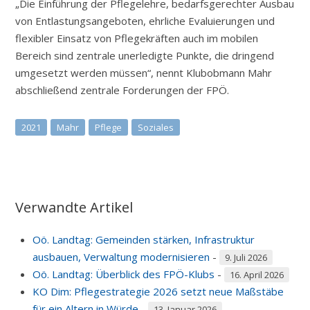
„Die Einführung der Pflegelehre, bedarfsgerechter Ausbau
von Entlastungsangeboten, ehrliche Evaluierungen und
flexibler Einsatz von Pflegekräften auch im mobilen
Bereich sind zentrale unerledigte Punkte, die dringend
umgesetzt werden müssen“, nennt Klubobmann Mahr
abschließend zentrale Forderungen der FPÖ.
2021
Mahr
Pflege
Soziales
Verwandte Artikel
Oö. Landtag: Gemeinden stärken, Infrastruktur
ausbauen, Verwaltung modernisieren
-
9. Juli 2026
Oö. Landtag: Überblick des FPÖ-Klubs
-
16. April 2026
KO Dim: Pflegestrategie 2026 setzt neue Maßstäbe
für ein Altern in Würde
-
13. Januar 2026