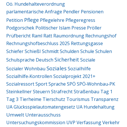
Oö. Hundehalteverordnung
parlamentarische Anfrage
Pendler
Pensionen
Pflege
Petition
Pflegelehre
Pflegeregress
Podgorschek
Politischer Islam
Presse
Pröller
Ratt
Prüfbericht
Raml
Raumordnung
Rechnungshof
Rechnungshofbeschluss 2025
Rettungsgasse
Schießl
Schiefer
Schmidt
Schulden
Schule
Schulen
Sicherheit
Schulsprache Deutsch
Soziale
Soziales
Sozialhilfe
Sozialer Wohnbau
Sozialhilfe‑Kontrollen
Sozialprojekt 2021+
Sozialressort
Sport
Sprache
SPÖ
SPÖ‑Wohnbau‑PK
Steinkellner
Steuern
Strafrecht
Straßenbau
Tag 1
Tag 3
Tierheime
Tierschutz
Tourismus
Transparenz
UA Glücksspielautomatengesetz
UA Hundehaltung
Umwelt
Unterausschuss
Untersuchungskommission
UVP
Verfassung
Verkehr