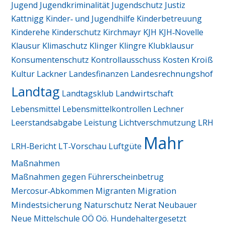
Jugend
Jugendkriminalität
Jugendschutz
Justiz
Kattnigg
Kinder‑ und Jugendhilfe
Kinderbetreuung
Kinderehe
Kinderschutz
Kirchmayr
KJH
KJH‑Novelle
Klausur
Klimaschutz
Klinger
Klingre
Klubklausur
Kroiß
Konsumentenschutz
Kontrollausschuss
Kosten
Landesrechnungshof
Kultur
Lackner
Landesfinanzen
Landtag
Landtagsklub
Landwirtschaft
Lebensmittel
Lebensmittelkontrollen
Lechner
Leerstandsabgabe
Leistung
Lichtverschmutzung
LRH
Mahr
LRH‑Bericht
LT‑Vorschau
Luftgüte
Maßnahmen
Maßnahmen gegen Führerscheinbetrug
Migration
Mercosur‑Abkommen
Migranten
Mindestsicherung
Naturschutz
Nerat
Neubauer
Neue Mittelschule
OÖ
Oö. Hundehaltergesetzt