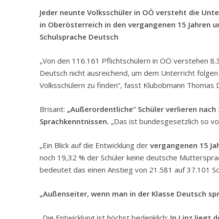
Jeder neunte Volksschüler in OÖ versteht die Unte
in Oberösterreich in den vergangenen 15 Jahren 
Schulsprache Deutsch
„Von den 116.161 Pflichtschülern in OÖ verstehen 8.
Deutsch nicht ausreichend, um dem Unterricht folgen 
Volksschülern zu finden“, fasst Klubobmann Thomas 
Brisant:
„Außerordentliche“ Schüler verlieren nac
Sprachkenntnissen.
„Das ist bundesgesetzlich so vo
„Ein Blick auf die Entwicklung der
vergangenen 15 Ja
noch 19,32 % der Schüler keine deutsche Muttersprac
bedeutet das einen Anstieg von 21.581 auf 37.101 S
„Außenseiter, wenn man in der Klasse Deutsch spr
„Die Entwicklung ist höchst bedenklich:
In Linz liegt