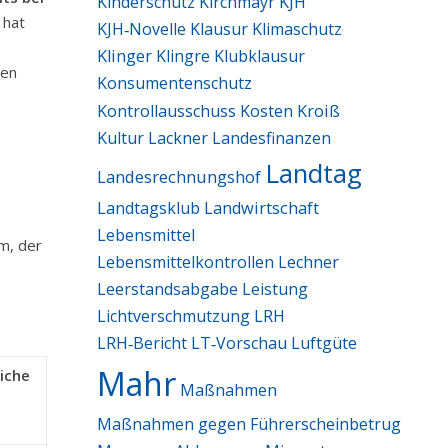
Kinderschutz
Kirchmayr
KJH
 hat
KJH‑Novelle
Klausur
Klimaschutz
Klinger
Klingre
Klubklausur
den
Konsumentenschutz
Kroiß
Kontrollausschuss
Kosten
Kultur
Lackner
Landesfinanzen
Landtag
Landesrechnungshof
Landtagsklub
Landwirtschaft
Lebensmittel
m, der
Lebensmittelkontrollen
Lechner
Leerstandsabgabe
Leistung
Lichtverschmutzung
LRH
LRH‑Bericht
LT‑Vorschau
Luftgüte
Mahr
iche
Maßnahmen
Maßnahmen gegen Führerscheinbetrug