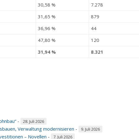
30,58 %
7.278
31,65 %
879
36,96 %
44
47,80 %
120
31,94 %
8.321
ohnbau“
-
28. Juli 2026
usbauen, Verwaltung modernisieren
-
9. Juli 2026
estitionen – Novellen
-
7. Juli 2026