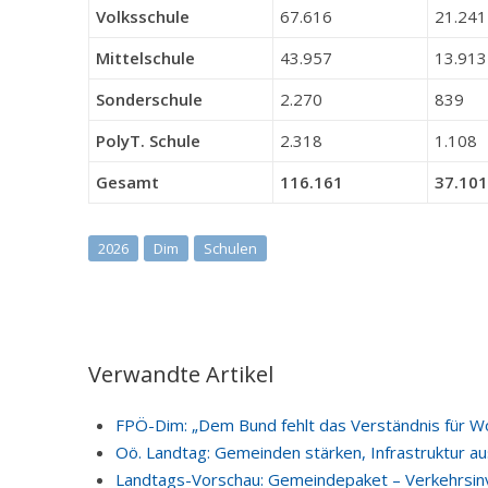
Volksschule
67.616
21.241
Mittelschule
43.957
13.913
Sonderschule
2.270
839
PolyT. Schule
2.318
1.108
Gesamt
116.161
37.101
2026
Dim
Schulen
Verwandte Artikel
FPÖ-Dim: „Dem Bund fehlt das Verständnis für W
Oö. Landtag: Gemeinden stärken, Infrastruktur a
Landtags-Vorschau: Gemeindepaket – Verkehrsinv