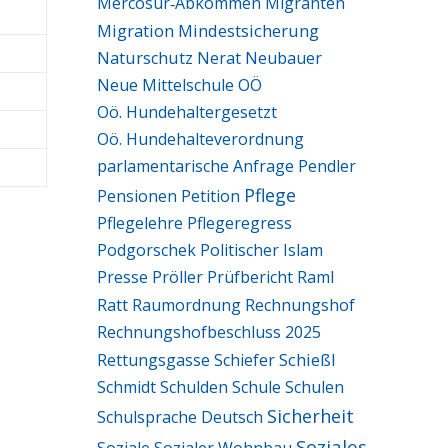
Mercosur‑Abkommen
Migranten
Migration
Mindestsicherung
Naturschutz
Nerat
Neubauer
Neue Mittelschule
OÖ
Oö. Hundehaltergesetzt
Oö. Hundehalteverordnung
parlamentarische Anfrage
Pendler
Pflege
Pensionen
Petition
Pflegelehre
Pflegeregress
Podgorschek
Politischer Islam
Presse
Pröller
Prüfbericht
Raml
Ratt
Raumordnung
Rechnungshof
Rechnungshofbeschluss 2025
Schießl
Rettungsgasse
Schiefer
Schmidt
Schulden
Schule
Schulen
Sicherheit
Schulsprache Deutsch
Soziales