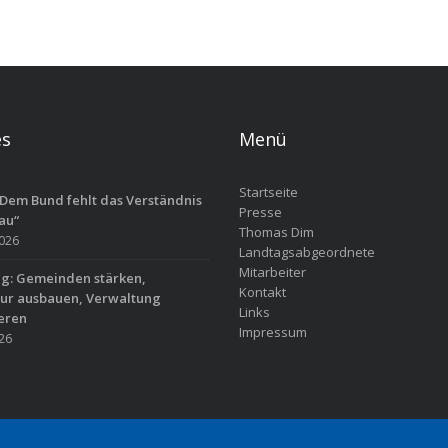
es
Menü
Startseite
Dem Bund fehlt das Verständnis
Presse
au“
Thomas Dim
2026
Landtagsabgeordnete
Mitarbeiter
ag: Gemeinden stärken,
Kontakt
tur ausbauen, Verwaltung
Links
eren
Impressum
026