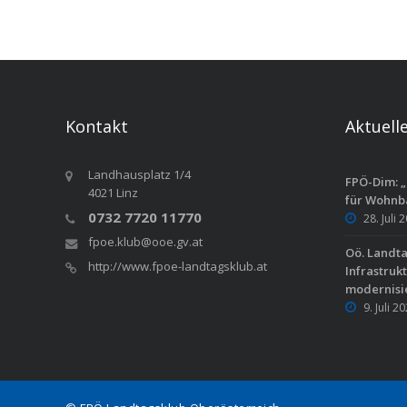
Kontakt
Aktuell
Landhausplatz 1/4
FPÖ-Dim: „
4021 Linz
für Wohnb
0732 7720 11770
28. Juli 
fpoe.klub@ooe.gv.at
Oö. Landt
http://www.fpoe-landtagsklub.at
Infrastruk
modernisi
9. Juli 2