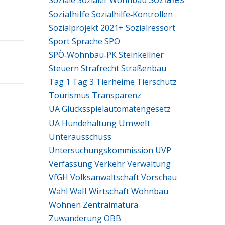
Soziale
Sozialer Wohnbau
Sozialhilfe
Sozialhilfe‑Kontrollen
Sozialprojekt 2021+
Sozialressort
Sport
Sprache
SPÖ
SPÖ‑Wohnbau‑PK
Steinkellner
Steuern
Strafrecht
Straßenbau
Tag 1
Tag 3
Tierheime
Tierschutz
Tourismus
Transparenz
UA Glücksspielautomatengesetz
Umwelt
UA Hundehaltung
Unterausschuss
Untersuchungskommission
UVP
Verfassung
Verkehr
Verwaltung
VfGH
Volksanwaltschaft
Vorschau
Wall
Wirtschaft
Wohnbau
Wahl
Wohnen
Zentralmatura
Zuwanderung
ÖBB