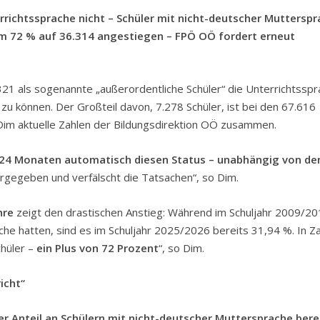
rrichtssprache nicht – Schüler mit nicht-deutscher Muttersp
um 72 % auf 36.314 angestiegen – FPÖ OÖ fordert erneut
321 als sogenannte „außerordentliche Schüler“ die Unterrichtssp
zu können. Der Großteil davon, 7.278 Schüler, ist bei den 67.616
Dim aktuelle Zahlen der Bildungsdirektion OÖ zusammen.
h 24 Monaten automatisch diesen Status – unabhängig von de
rgegeben und verfälscht die Tatsachen“, so Dim.
hre
zeigt den drastischen Anstieg: Während im Schuljahr 2009/2
he hatten, sind es im Schuljahr 2025/2026 bereits 31,94 %. In Z
chüler –
ein Plus von 72 Prozent
“, so Dim.
icht“
 der Anteil an Schülern mit nicht-deutscher Muttersprache bere