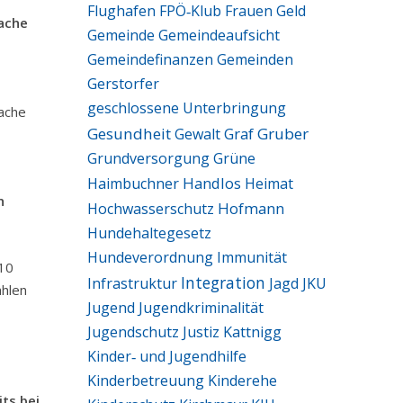
Flughafen
FPÖ‑Klub
Frauen
Geld
rache
Gemeinde
Gemeindeaufsicht
Gemeindefinanzen
Gemeinden
Gerstorfer
geschlossene Unterbringung
rache
Gesundheit
Graf
Gruber
Gewalt
Grundversorgung
Grüne
Handlos
Haimbuchner
Heimat
n
Hofmann
Hochwasserschutz
Hundehaltegesetz
Hundeverordnung
Immunität
010
Integration
Infrastruktur
Jagd
JKU
ahlen
Jugend
Jugendkriminalität
Jugendschutz
Justiz
Kattnigg
Kinder‑ und Jugendhilfe
Kinderbetreuung
Kinderehe
its bei