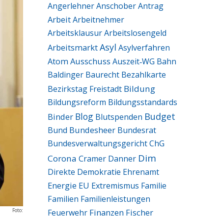
Angerlehner
Anschober
Antrag
Arbeit
Arbeitnehmer
Arbeitsklausur
Arbeitslosengeld
Asyl
Arbeitsmarkt
Asylverfahren
Ausschuss
Atom
Auszeit‑WG
Bahn
Baldinger
Baurecht
Bezahlkarte
Bildung
Bezirkstag Freistadt
Bildungsreform
Bildungsstandards
Blog
Budget
Binder
Blutspenden
Bund
Bundesheer
Bundesrat
Bundesverwaltungsgericht
ChG
Dim
Corona
Cramer
Danner
Direkte Demokratie
Ehrenamt
Energie
EU
Extremismus
Familie
Familien
Familienleistungen
Finanzen
Fischer
Foto:
Feuerwehr